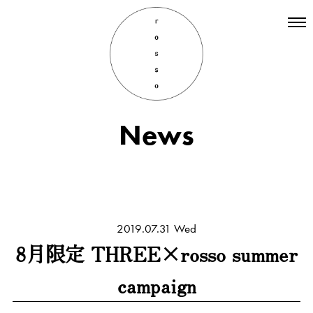
Top
Hair
Information
News
Staff
Menu
Recruit
INSTAGRAM
2019.07.31 Wed
8月限定 THREE×rosso summer
campaign