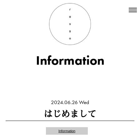
Top
Hair
Information
Information
Staff
Menu
Recruit
INSTAGRAM
2024.06.26 Wed
はじめまして
Information