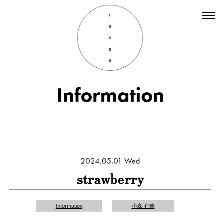
Top
Hair
Information
Information
Staff
Menu
Recruit
INSTAGRAM
2024.05.01 Wed
strawberry
Information
小森 有華