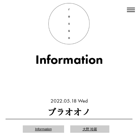
Top
Hair
Information
Information
Staff
Menu
Recruit
INSTAGRAM
2022.05.18 Wed
ブラオオノ
Information
大野 玲羅