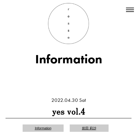
Top
Hair
Information
Information
Staff
Menu
Recruit
INSTAGRAM
2022.04.30 Sat
yes vol.4
Information
前田 莉沙