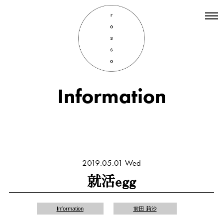
Top
Hair
Information
Information
Staff
Menu
Recruit
INSTAGRAM
2019.05.01 Wed
就活egg
Information
前田 莉沙