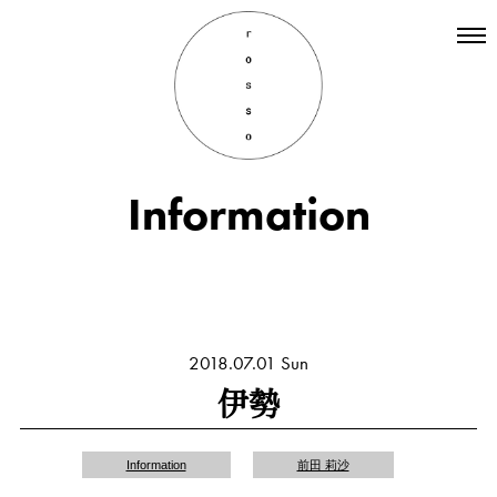
Top
Hair
Information
Information
Staff
Menu
Recruit
INSTAGRAM
2018.07.01 Sun
伊勢
Information
前田 莉沙