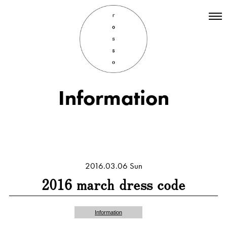
Top
Hair
Information
Information
Staff
Menu
Recruit
INSTAGRAM
2016.03.06 Sun
2016 march dress code
Information