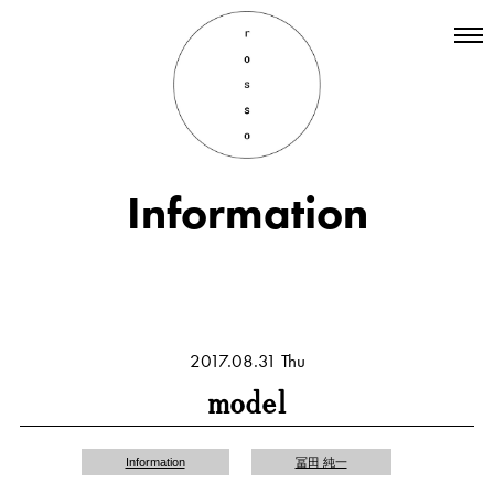
Top
Hair
Information
Information
Staff
Menu
Recruit
INSTAGRAM
2017.08.31 Thu
model
Information
冨田 純一