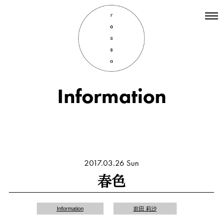
Top
Hair
Information
Information
Staff
Menu
Recruit
INSTAGRAM
2017.03.26 Sun
春色
Information
前田 莉沙