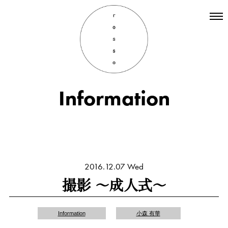
Top
Hair
Information
Information
Staff
Menu
Recruit
INSTAGRAM
2016.12.07 Wed
撮影 〜成人式〜
Information
小森 有華